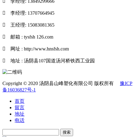

李经理: 13849299666

李经理: 13707664945

王经理: 15083081365

邮箱 : tysfsh 126.com

网址 : http://www.hnsfsh.com

地址 : 汤阴县107国道汤河桥铁西工业园
Copyright © 2020 汤阴县山峰塑化有限公司 版权所有
豫ICP
备16036827号-1
首页
留言
地址
电话