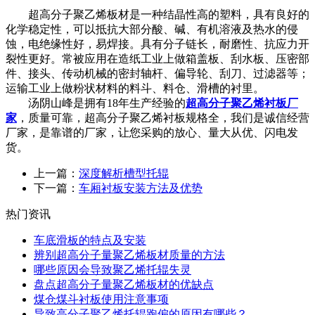
超高分子聚乙烯板材是一种结晶性高的塑料，具有良好的
化学稳定性，可以抵抗大部分酸、碱、有机溶液及热水的侵
蚀，电绝缘性好，易焊接。具有分子链长，耐磨性、抗应力开
裂性更好。常被应用在造纸工业上做箱盖板、刮水板、压密部
件、接头、传动机械的密封轴杆、偏导轮、刮刀、过滤器等；
运输工业上做粉状材料的料斗、料仓、滑槽的衬里。
汤阴山峰是拥有18年生产经验的
超高分子聚乙烯衬板厂
家
，质量可靠，超高分子聚乙烯衬板规格全，我们是诚信经营
厂家，是靠谱的厂家，让您采购的放心、量大从优、闪电发
货。
上一篇：
深度解析槽型托辊
下一篇：
车厢衬板安装方法及优势
热门资讯
车底滑板的特点及安装
辨别超高分子量聚乙烯板材质量的方法
哪些原因会导致聚乙烯托辊失灵
盘点超高分子量聚乙烯板材的优缺点
煤仓煤斗衬板使用注意事项
导致高分子聚乙烯托辊跑偏的原因有哪些？