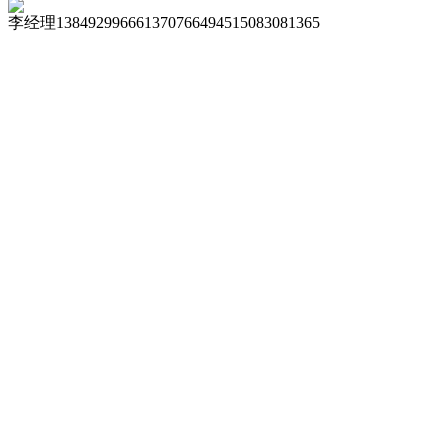
李经理
13849299666
13707664945
15083081365