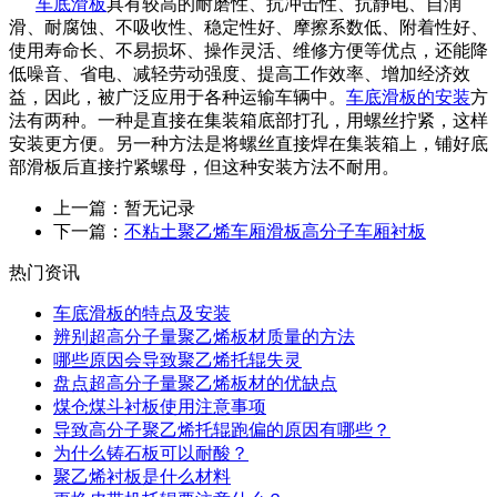
车底滑板
具有较高的耐磨性、抗冲击性、抗静电、自润
滑、耐腐蚀、不吸收性、稳定性好、摩擦系数低、附着性好、
使用寿命长、不易损坏、操作灵活、维修方便等优点，还能降
低噪音、省电、减轻劳动强度、提高工作效率、增加经济效
益，因此，被广泛应用于各种运输车辆中。
车底滑板的安装
方
法有两种。一种是直接在集装箱底部打孔，用螺丝拧紧，这样
安装更方便。另一种方法是将螺丝直接焊在集装箱上，铺好底
部滑板后直接拧紧螺母，但这种安装方法不耐用。
上一篇：暂无记录
下一篇：
不粘土聚乙烯车厢滑板高分子车厢衬板
热门资讯
车底滑板的特点及安装
辨别超高分子量聚乙烯板材质量的方法
哪些原因会导致聚乙烯托辊失灵
盘点超高分子量聚乙烯板材的优缺点
煤仓煤斗衬板使用注意事项
导致高分子聚乙烯托辊跑偏的原因有哪些？
为什么铸石板可以耐酸？
聚乙烯衬板是什么材料