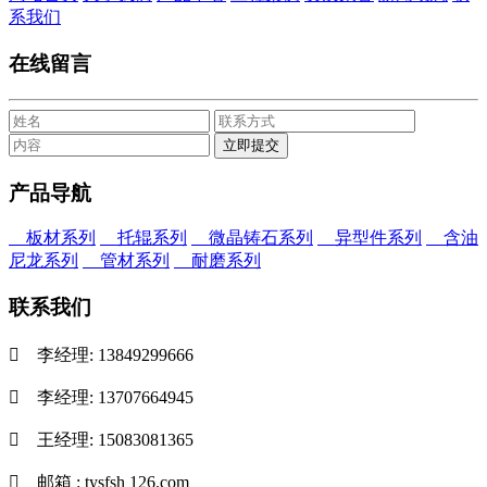
系我们
在线留言
产品导航
板材系列
托辊系列
微晶铸石系列
异型件系列
含油
尼龙系列
管材系列
耐磨系列
联系我们

李经理: 13849299666

李经理: 13707664945

王经理: 15083081365

邮箱 : tysfsh 126.com