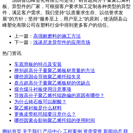
汤阴县山峰塑化有限公司是生产销售超高分子量聚乙烯衬
板、异型件的厂家，可根据客户要求加工定制各种类型的异型
件，满足客户需求。我们坚持“以质量求生存、以信誉求发
展”的方针；坚持“服务至上，用户至上”的原则，使汤阴县山
峰塑化有限公司在塑料行业中得到更多客户的信任。
上一篇：
高强耐磨料的施工方法
下一篇：
浅谈尼龙异型件的应用市场
热门资讯
车底滑板的特点及安装
辨别超高分子量聚乙烯板材质量的方法
哪些原因会导致聚乙烯托辊失灵
盘点超高分子量聚乙烯板材的优缺点
煤仓煤斗衬板使用注意事项
导致高分子聚乙烯托辊跑偏的原因有哪些？
为什么铸石板可以耐酸？
聚乙烯衬板是什么材料
更换皮带机托辊要注意什么？
哪些因素会影响聚乙烯托辊的使用时间
网站首页
关于我们
产品中心
工程案例
资质荣誉
新闻动态
联