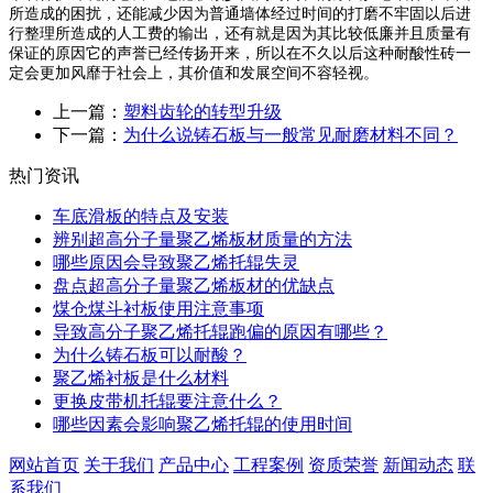
所造成的困扰，还能减少因为普通墙体经过时间的打磨不牢固以后进
行整理所造成的人工费的输出，还有就是因为其比较低廉并且质量有
保证的原因它的声誉已经传扬开来，所以在不久以后这种耐酸性砖一
定会更加风靡于社会上，其价值和发展空间不容轻视。
上一篇：
塑料齿轮的转型升级
下一篇：
为什么说铸石板与一般常见耐磨材料不同？
热门资讯
车底滑板的特点及安装
辨别超高分子量聚乙烯板材质量的方法
哪些原因会导致聚乙烯托辊失灵
盘点超高分子量聚乙烯板材的优缺点
煤仓煤斗衬板使用注意事项
导致高分子聚乙烯托辊跑偏的原因有哪些？
为什么铸石板可以耐酸？
聚乙烯衬板是什么材料
更换皮带机托辊要注意什么？
哪些因素会影响聚乙烯托辊的使用时间
网站首页
关于我们
产品中心
工程案例
资质荣誉
新闻动态
联
系我们