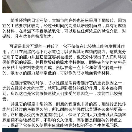
随着环境的日渐污染，大城市的户外也纷纷采用了耐酸砖。因为
它的工艺要求比较高，经过长时间的高温烘焙烧制而成，具有耐腐蚀
的材料，在常温下不容易被氧化，可以耐住任何浓度的碱性介质，对
硝酸、具有优良的抗腐能力。
可谓是非常可观的一种砖了，它不仅仅在比较地上能够发挥其作
用，而且在潮湿的地下污水道也可以发挥其耐腐蚀的能力。这就充分
证明了它的能力并且它便宜容易被接受，也充分体现出了人们对环境
保护意识的提高。并且耐酸砖的吸水率特别低，耐酸砖的制作材料是
石英粘土等材料等烧制而成，所以在这一点上它和普通的转是一样
的。吸附水的能力是非常低的，可以作为防水地面装饰材料。
在选择瓷砖的时候，防水性能是消费者选择它的重要原因之一，
尤其在经常有水的地面，就可以起到很好的保护作用，基本都会用
到。所以这也是它能够快速被人们接受的原因之一，功能性比较完
善。
并且它的强度非常的高，耐磨的程度也非常的高，耐酸砖是比传
统的砖经过的考验更久的，所以耐酸砖的强度比普通瓷砖来的更高一
些，它所能承受的压强范围特别大，保证了受到大力撞击以及高频率
踩踏额不会轻易损坏，不影响长久使用。高耐磨是耐酸砖的特点之
一，保证了它在长久使用中依然能够完好如初不会产生美观问题。