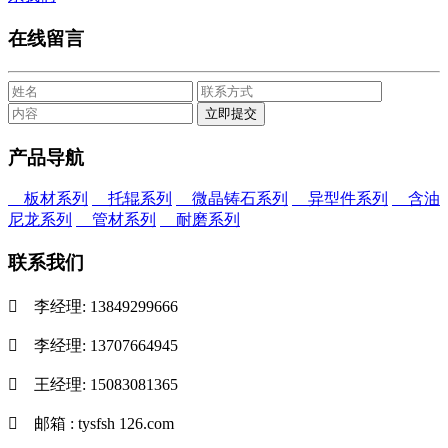
在线留言
产品导航
板材系列
托辊系列
微晶铸石系列
异型件系列
含油
尼龙系列
管材系列
耐磨系列
联系我们

李经理: 13849299666

李经理: 13707664945

王经理: 15083081365

邮箱 : tysfsh 126.com