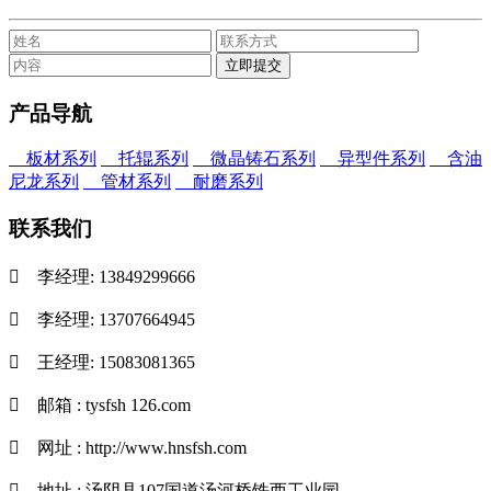
产品导航
板材系列
托辊系列
微晶铸石系列
异型件系列
含油
尼龙系列
管材系列
耐磨系列
联系我们

李经理: 13849299666

李经理: 13707664945

王经理: 15083081365

邮箱 : tysfsh 126.com

网址 : http://www.hnsfsh.com

地址 : 汤阴县107国道汤河桥铁西工业园