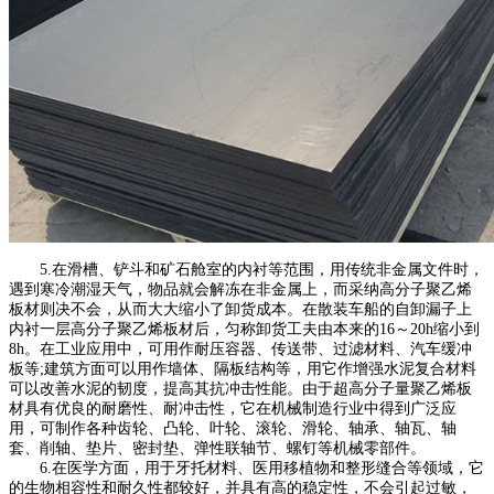
5.在滑槽、铲斗和矿石舱室的内衬等范围，用传统非金属文件时，
遇到寒冷潮湿天气，物品就会解冻在非金属上，而采纳高分子聚乙烯
板材则决不会，从而大大缩小了卸货成本。在散装车船的自卸漏子上
内衬一层高分子聚乙烯板材后，匀称卸货工夫由本来的16～20h缩小到
8h。在工业应用中，可用作耐压容器、传送带、过滤材料、汽车缓冲
板等;建筑方面可以用作墙体、隔板结构等，用它作增强水泥复合材料
可以改善水泥的韧度，提高其抗冲击性能。由于超高分子量聚乙烯板
材具有优良的耐磨性、耐冲击性，它在机械制造行业中得到广泛应
用，可制作各种齿轮、凸轮、叶轮、滚轮、滑轮、轴承、轴瓦、轴
套、削轴、垫片、密封垫、弹性联轴节、螺钉等机械零部件。
6.在医学方面，用于牙托材料、医用移植物和整形缝合等领域，它
的生物相容性和耐久性都较好，并具有高的稳定性，不会引起过敏，