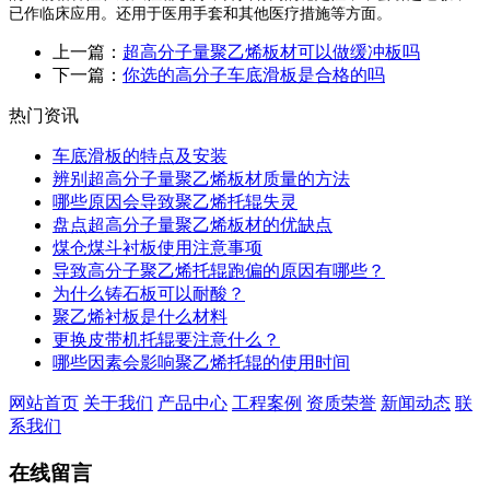
已作临床应用。还用于医用手套和其他医疗措施等方面。
上一篇：
超高分子量聚乙烯板材可以做缓冲板吗
下一篇：
你选的高分子车底滑板是合格的吗
热门资讯
车底滑板的特点及安装
辨别超高分子量聚乙烯板材质量的方法
哪些原因会导致聚乙烯托辊失灵
盘点超高分子量聚乙烯板材的优缺点
煤仓煤斗衬板使用注意事项
导致高分子聚乙烯托辊跑偏的原因有哪些？
为什么铸石板可以耐酸？
聚乙烯衬板是什么材料
更换皮带机托辊要注意什么？
哪些因素会影响聚乙烯托辊的使用时间
网站首页
关于我们
产品中心
工程案例
资质荣誉
新闻动态
联
系我们
在线留言