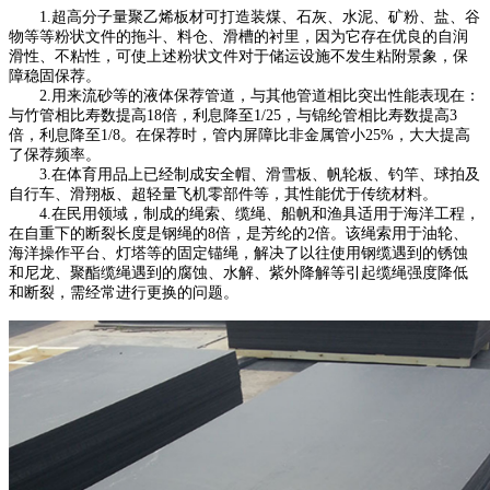
1.超高分子量聚乙烯板材可打造装煤、石灰、水泥、矿粉、盐、谷
物等等粉状文件的拖斗、料仓、滑槽的衬里，因为它存在优良的自润
滑性、不粘性，可使上述粉状文件对于储运设施不发生粘附景象，保
障稳固保荐。
2.用来流砂等的液体保荐管道，与其他管道相比突出性能表现在：
与竹管相比寿数提高18倍，利息降至1/25，与锦纶管相比寿数提高3
倍，利息降至1/8。在保荐时，管内屏障比非金属管小25%，大大提高
了保荐频率。
3.在体育用品上已经制成安全帽、滑雪板、帆轮板、钓竿、球拍及
自行车、滑翔板、超轻量飞机零部件等，其性能优于传统材料。
4.在民用领域，制成的绳索、缆绳、船帆和渔具适用于海洋工程，
在自重下的断裂长度是钢绳的8倍，是芳纶的2倍。该绳索用于油轮、
海洋操作平台、灯塔等的固定锚绳，解决了以往使用钢缆遇到的锈蚀
和尼龙、聚酯缆绳遇到的腐蚀、水解、紫外降解等引起缆绳强度降低
和断裂，需经常进行更换的问题。