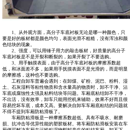
1、从外观方面，高分子车底衬板无论是哪一种颜色，只
要是好的板材都是颜色均匀，表面光滑不粗糙，没有浑浊和颜
色结块的现象。
2、强度，可以用锤子用力的敲击板材，好质量的高分子
车底衬板是不是开裂和断裂的，如果开裂了不要选购。
3、用手触摸表面，由于高分子车底衬板的摩擦系数超
低，和冰面差不多，如果用手抚摸表面不是光滑的，而是明显
的摩擦感，这种也不要选购。
工程自卸车普遍会遇到：在卸煤、矿粉、泥巴、粉料、湿
土、石灰湿料等粘性物质和含水量高的物质时，卸不干净、沾
车底或腐蚀性太强及粘料结块等问题。车厢底粘结卸不干净，
不出活，没有效率，卸车只能用挖机来辅助，效果不好而且很
容易挖坏车底，成本又高。要解决自卸车车厢底粘结的问题就
不得不提到车厢防粘滑板了。
车厢防粘滑板是一种摩擦系数超低、具有不吸水、耐磨
损、抗冲击等优异性能的塑胶板材。将车厢防粘滑板安装在车
厢便可解决车厢在运输粘湿物料时产生的粘结车厢、卸不下、