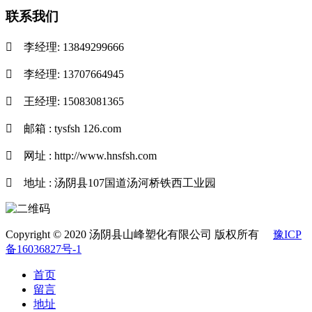
联系我们

李经理: 13849299666

李经理: 13707664945

王经理: 15083081365

邮箱 : tysfsh 126.com

网址 : http://www.hnsfsh.com

地址 : 汤阴县107国道汤河桥铁西工业园
Copyright © 2020 汤阴县山峰塑化有限公司 版权所有
豫ICP
备16036827号-1
首页
留言
地址