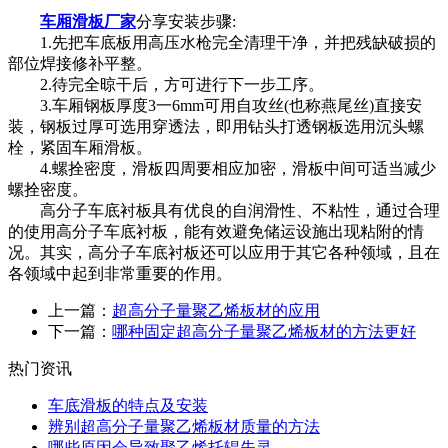
车厢滑板厂家
分享
安装步骤:
1.先把车底板用高压水枪完全清理干净，并把残缺破损的
部位焊接修补平整。
2.待完全晾干后，方可进行下一步工序。
3.车厢钢板厚度3一6mm可用自攻丝(也称燕尾丝)直接安
装，钢板过厚可选用穿透法，即用钻头打透钢板选用沉头螺
栓，紧固车厢滑板。
4.螺拴密度，滑板四周要相应加密，滑板中间可适当减少
螺拴密度。
高分子车底衬板具有优良的自润滑性、不粘性，通过合理
的使用高分子车底衬板，能有效避免储运设施出现粘附的情
况。其实，高分子车底衬板还可以应用于其它各种领域，且在
各领域中起到非常重要的作用。
上一篇：
超高分子量聚乙烯板材的应用
下一篇：
哪种固定超高分子量聚乙烯板材的方法更好
热门资讯
车底滑板的特点及安装
辨别超高分子量聚乙烯板材质量的方法
哪些原因会导致聚乙烯托辊失灵