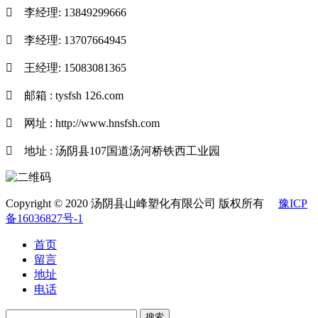

李经理: 13849299666

李经理: 13707664945

王经理: 15083081365

邮箱 : tysfsh 126.com

网址 : http://www.hnsfsh.com

地址 : 汤阴县107国道汤河桥铁西工业园
Copyright © 2020 汤阴县山峰塑化有限公司 版权所有
豫ICP
备16036827号-1
首页
留言
地址
电话