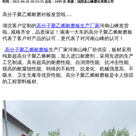
时间：2021-04-26 10:53:33
点击：1699 次
来源：汤阴县山峰塑化有限公司
高分子聚乙烯
耐磨
衬板发货啦
.....
湖北客户定制的
高分子聚乙烯耐磨板生产厂家
河南
山峰
发货
啦
...规格齐全，品质保证！
满满
一大车的高分子聚乙烯耐磨板
代表了客户对产品的认可，更代表了对河南
山峰
的认可！
高分子聚乙烯耐磨板
生产厂家河南
山峰
厂价供应，板材采用
纯新超高分子聚乙烯树脂，加入进口耐磨剂，采用先进的生产
工艺制成。具有超高的耐磨性能、自润滑性能、抗冲击性能、
很高的耐腐蚀性能、特殊的不粘性、抗老化、机械强度高、不
吸水、卫生无毒等优异性能。高分子聚乙烯耐磨板是令人惊叹
的工程塑料板材。