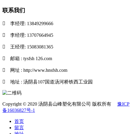
联系我们

李经理: 13849299666

李经理: 13707664945

王经理: 15083081365

邮箱 : tysfsh 126.com

网址 : http://www.hnsfsh.com

地址 : 汤阴县107国道汤河桥铁西工业园
Copyright © 2020 汤阴县山峰塑化有限公司 版权所有
豫ICP
备16036827号-1
首页
留言
地址