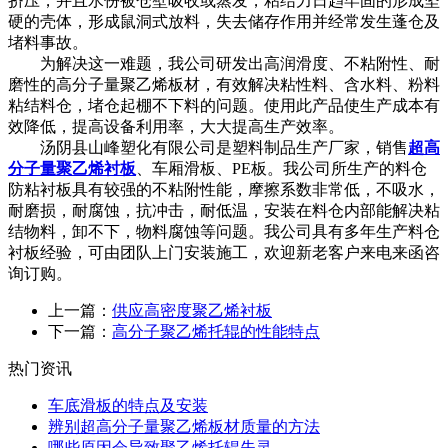
挤压，并且水份被仓壁吸收或蒸发，粘结力日趋牢固的形成坚
硬的壳体，形成鼠洞式放料，失去储存作用并经常发生蓬仓及
堵料事故。
为解决这一难题，我公司研发出高润滑度、不粘附性、耐
磨性的高分子量聚乙烯板材，有效解决粘性料、含水料、粉料
粘结料仓，堵仓起棚不下料的问题。使用此产品使生产成本有
效降低，提高设备利用率，大大提高生产效率。
汤阴县山峰塑化有限公司是塑料制品生产厂家，销售
超高
分子量聚乙烯衬板
、车厢滑板、PE板。我公司所生产的料仓
防粘衬板具有较强的不粘附性能，摩擦系数非常低，不吸水，
耐磨损，耐腐蚀，抗冲击，耐低温，安装在料仓内部能解决粘
结物料，卸不下，物料腐蚀等问题。我公司具有多年生产料仓
衬板经验，可由团队上门安装施工，欢迎新老客户来电来函咨
询订购。
上一篇：
供应高密度聚乙烯衬板
下一篇：
高分子聚乙烯托辊的性能特点
热门资讯
车底滑板的特点及安装
辨别超高分子量聚乙烯板材质量的方法
哪些原因会导致聚乙烯托辊失灵