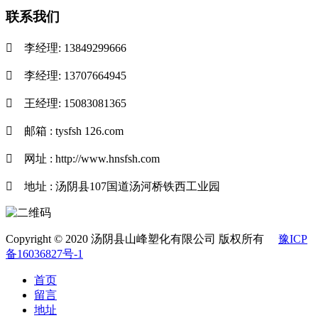
联系我们

李经理: 13849299666

李经理: 13707664945

王经理: 15083081365

邮箱 : tysfsh 126.com

网址 : http://www.hnsfsh.com

地址 : 汤阴县107国道汤河桥铁西工业园
Copyright © 2020 汤阴县山峰塑化有限公司 版权所有
豫ICP
备16036827号-1
首页
留言
地址