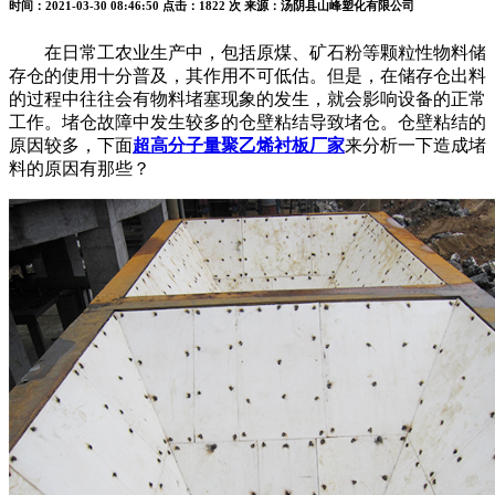
时间：2021-03-30 08:46:50
点击：1822 次
来源：汤阴县山峰塑化有限公司
在日常工农业生产中，包括原煤、矿石粉等颗粒性物料储
存仓的使用十分普及，其作用不可低估。但是，在储存仓出料
的过程中往往会有物料堵塞现象的发生，就会影响设备的正常
工作。堵仓故障中发生较多的仓壁粘结导致堵仓。仓壁粘结的
原因较多，下面
超高分子量聚乙烯衬板厂家
来分析一下造成堵
料的原因有那些？