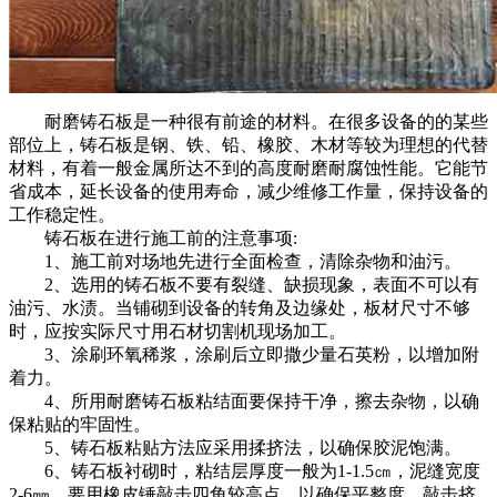
耐磨铸石板是一种很有前途的材料。在很多设备的的某些
部位上，铸石板是钢、铁、铅、橡胶、木材等较为理想的代替
材料，有着一般金属所达不到的高度耐磨耐腐蚀性能。它能节
省成本，延长设备的使用寿命，减少维修工作量，保持设备的
工作稳定性。
铸石板在进行施工前的注意事项:
1、施工前对场地先进行全面检查，清除杂物和油污。
2、选用的铸石板不要有裂缝、缺损现象，表面不可以有
油污、水渍。当铺砌到设备的转角及边缘处，板材尺寸不够
时，应按实际尺寸用石材切割机现场加工。
3、涂刷环氧稀浆，涂刷后立即撒少量石英粉，以增加附
着力。
4、所用耐磨铸石板粘结面要保持干净，擦去杂物，以确
保粘贴的牢固性。
5、铸石板粘贴方法应采用揉挤法，以确保胶泥饱满。
6、铸石板衬砌时，粘结层厚度一般为1-1.5㎝，泥缝宽度
2-6㎜，要用橡皮锤敲击四角较高点，以确保平整度，敲击挤