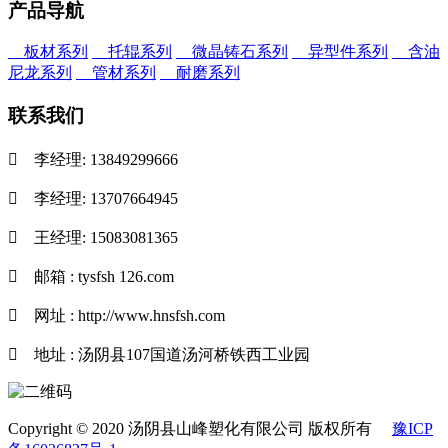
产品导航
板材系列
托辊系列
微晶铸石系列
异型件系列
含油
尼龙系列
管材系列
耐磨系列
联系我们

李经理: 13849299666

李经理: 13707664945

王经理: 15083081365

邮箱 : tysfsh 126.com

网址 : http://www.hnsfsh.com

地址 : 汤阴县107国道汤河桥铁西工业园
Copyright © 2020 汤阴县山峰塑化有限公司 版权所有
豫ICP