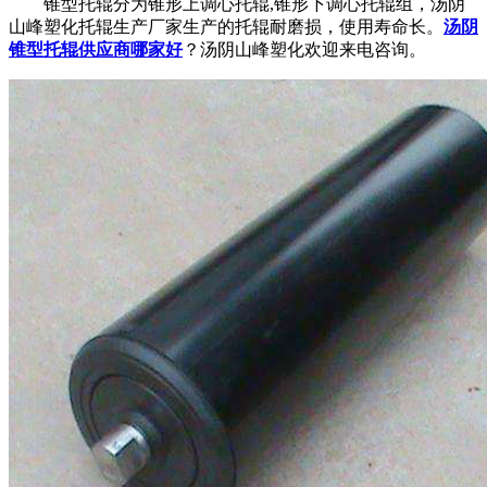
锥型托辊分为锥形上调心托辊,锥形下调心托辊组，汤阴
山峰塑化托辊生产厂家生产的托辊耐磨损，使用寿命长。
汤阴
锥型托辊供应商哪家好
？汤阴山峰塑化欢迎来电咨询。