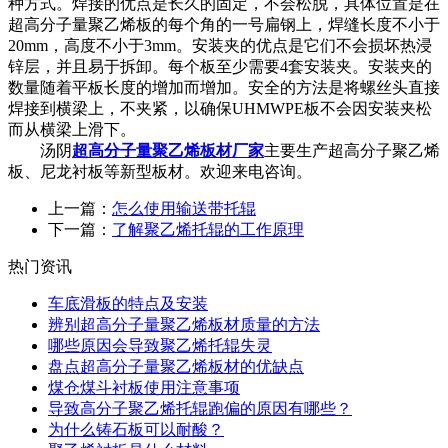
种方式。焊接的优点是长久的固定，不会松脱，具体位置是在
超高分子量聚乙烯板的每个角的一号扁钢上，焊缝长度不小于
20mm，高度不小于3mm。安装夹的优点是它们不会损坏热浸
锌层，并且易于拆卸。每个板至少需要4套安装夹。安装夹的
数量随着平板长度的增加而增加。安全的方法是将螺丝头直接
焊接到横梁上，不夹紧，以确保UHMWPE板不会因安装夹松
而从横梁上滑下。
汤阴
超高分子量聚乙烯板材厂家
主要生产超高分子聚乙烯
板、尼龙衬板等新型板材。欢迎来电咨询。
上一篇：
怎么使用输送带托辊
下一篇：
了解聚乙烯托辊的工作原理
热门资讯
车底滑板的特点及安装
辨别超高分子量聚乙烯板材质量的方法
哪些原因会导致聚乙烯托辊失灵
盘点超高分子量聚乙烯板材的优缺点
煤仓煤斗衬板使用注意事项
导致高分子聚乙烯托辊跑偏的原因有哪些？
为什么铸石板可以耐酸？