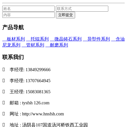
产品导航
板材系列
托辊系列
微晶铸石系列
异型件系列
含油
尼龙系列
管材系列
耐磨系列
联系我们

李经理: 13849299666

李经理: 13707664945

王经理: 15083081365

邮箱 : tysfsh 126.com

网址 : http://www.hnsfsh.com

地址 : 汤阴县107国道汤河桥铁西工业园