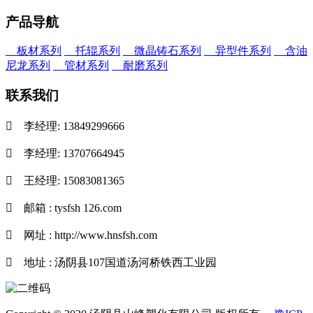
产品导航
板材系列
托辊系列
微晶铸石系列
异型件系列
含油
尼龙系列
管材系列
耐磨系列
联系我们

李经理: 13849299666

李经理: 13707664945

王经理: 15083081365

邮箱 : tysfsh 126.com

网址 : http://www.hnsfsh.com

地址 : 汤阴县107国道汤河桥铁西工业园