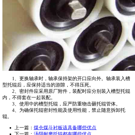
1、更换轴承时，轴承保持架的开口应向外。轴承装入槽
型托辊后，应保持适当的游隙，不得压死。
2、密封件应采用原厂附件，装配时应分别装入槽型托辊
内，不得套在一起装配。
3、使用中的槽型托辊，应严防重物击砸托辊管体。
4、为确保托辊密封性能及使用性能，禁止随意拆卸托
辊。
上一篇：
煤仓煤斗衬板该具备哪些优点
下一篇：
汤阴耐磨托辊都有哪些优点