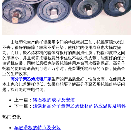
山峰塑化生产的托辊采用专门的特殊密封工艺，托辊两端水都进
不去，很好的保障了轴承不受污染，使托辊的使用寿命也大幅度提
高。而且，聚乙烯材料的辊体有很好的自润滑性质，托辊和皮带之间
的摩擦小，并且就算托辊被意外卡住也不会划伤皮带，能更好的保护
输送机皮带，同时低磨损也使得托辊使用寿命再次得到保证。高分子
托辊的使用寿命高则可达五万小时，是普通托辊寿命的五倍，提高企
业的生产效率。
高分子聚乙烯托辊厂家
生产的产品质量好，性价比高，在使用成
本上也会比普通托辊低。如果您想要了解高分子聚乙烯托辊价格等问
题，欢迎随时来电咨询。
上一篇：
铸石板的成型及安装
下一篇：
浅谈超高分子量聚乙烯板材的适应温度及特性
热门资讯
车底滑板的特点及安装