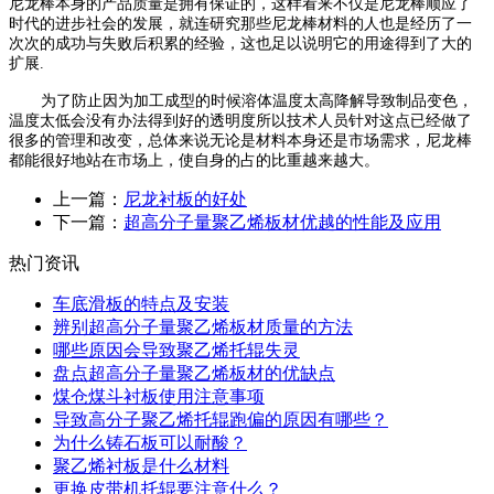
尼龙棒本身的产品质量是拥有保证的，这样看来不仅是尼龙棒顺应了
时代的进步社会的发展，就连研究那些尼龙棒材料的人也是经历了一
次次的成功与失败后积累的经验，这也足以说明它的用途得到了大的
扩展
.
为了防止因为加工成型的时候溶体温度太高降解导致制品变色，
温度太低会没有办法得到好的透明度所以技术人员针对这点已经做了
很多的管理和改变，总体来说无论是材料本身还是市场需求，尼龙棒
都能很好地站在市场上，使自身的占的比重越来越大。
上一篇：
尼龙衬板的好处
下一篇：
超高分子量聚乙烯板材优越的性能及应用
热门资讯
车底滑板的特点及安装
辨别超高分子量聚乙烯板材质量的方法
哪些原因会导致聚乙烯托辊失灵
盘点超高分子量聚乙烯板材的优缺点
煤仓煤斗衬板使用注意事项
导致高分子聚乙烯托辊跑偏的原因有哪些？
为什么铸石板可以耐酸？
聚乙烯衬板是什么材料
更换皮带机托辊要注意什么？