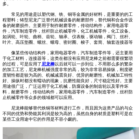
多。
常见的用途是以塑代钢、铁、铜等金属的好材料，是重要的的工
程塑料；铸型尼龙广泛替代机械设备的耐磨部件，替代铜和合金作设
备的耐磨损件。主要用于制作耐磨零件，传动结构件，家用电器零
件，汽车制造零件，丝杆防止机械零件，化工机械零件，化工设备。
如涡轮、叶轮、曲柄、齿轮、轴承、仪表板，驱动轴，阀门、丝杆、
叶片、高压垫圈、螺丝、螺母、密封圈、梭子、套简、轴套连接器等
像某些传动结构件，家用电器零件，汽车制造零件等，还主要用
于化工材料，连接器等，这类在都没有应用尼龙棒之前都需要很繁琐
的过程，可是应用了
尼龙棒
以后就可以一步到位，不用那么多的繁杂
的加工工艺，尼龙棒机械强度非常的高，较为非常容易操纵，刚度硬
度韧性都是较为高的、机械减震良好、优异的耐磨性、机械加工特性
好、操纵时都没有蠕动的现象，抗磨性能良好，尺寸稳定性好。主要
用途很广泛，广泛运用于化工机械，防腐设备的制齿轮以及零件坏
料，耐磨零件，传动结构件，家用电器零件，汽车制造零件，丝杆防
止机械零件等众多的领域都可以应用。
尼龙棒能够替代铁铜等材料进行工作，而且因为这类产品的与众
不同的优势和势能其利润是较为高的，虽然自身的材质是塑料可是在
某些工业用途中它的作用是不容小觑的。