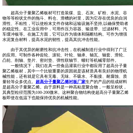
超高分子量聚乙烯板材可打造装煤、盐、石灰、矿粉、水泥、谷
物等等粉状文件的拖斗、料仓、滑槽的衬里，因为它存在优良的自润
滑性、不粘性，可以使粉末文件存储和运输设施不坚持,以确保赞助者
的稳定性。在工业应用中，可用作压力容器、输送带、过滤材料、汽
车缓冲板等。在施工方面，它可以作为墙体和隔断结构。可作为增强
水泥复合材料，提高水泥的韧性，提高其抗冲击性能。
由于其优异的耐磨性和抗冲击性，在机械制造行业中得到了广泛
的应用。可制作各种齿轮、滚轮、叶轮、轴承、轴瓦、轴套、滑轮、
凸轮、削轴、垫片、密封垫、弹性联轴节、螺钉等机械零部件。
一般情况下，我们在具一些食品灌装行业中都应用了超高分子量
聚乙烯板材，其中一个比较重要的原因就是该材质具有良好的物理机
械性能，还有就是它具有无毒、无味、不吸水、不黏接、耐腐蚀、质
量轻等众多优点。
超高分子量聚乙烯衬板厂家
生产的产品的组成材料
是超高分子量聚乙烯。由于原料是一种高粘度聚合物，一般呈粉状，
其典型粒径范围为100-200微米。这种聚合物结构使超高分子量聚乙烯
板即使在低温下也能保持优良的机械性能。