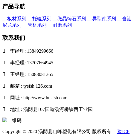
产品导航
板材系列
托辊系列
微晶铸石系列
异型件系列
含油
尼龙系列
管材系列
耐磨系列
联系我们

李经理: 13849299666

李经理: 13707664945

王经理: 15083081365

邮箱 : tysfsh 126.com

网址 : http://www.hnsfsh.com

地址 : 汤阴县107国道汤河桥铁西工业园
Copyright © 2020 汤阴县山峰塑化有限公司 版权所有
豫ICP