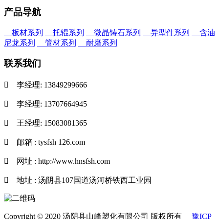
产品导航
板材系列
托辊系列
微晶铸石系列
异型件系列
含油
尼龙系列
管材系列
耐磨系列
联系我们

李经理: 13849299666

李经理: 13707664945

王经理: 15083081365

邮箱 : tysfsh 126.com

网址 : http://www.hnsfsh.com

地址 : 汤阴县107国道汤河桥铁西工业园
Copyright © 2020 汤阴县山峰塑化有限公司 版权所有
豫ICP