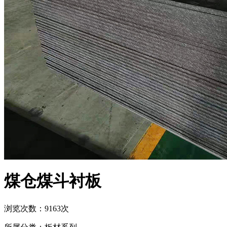
煤仓煤斗衬板
浏览次数：9163次