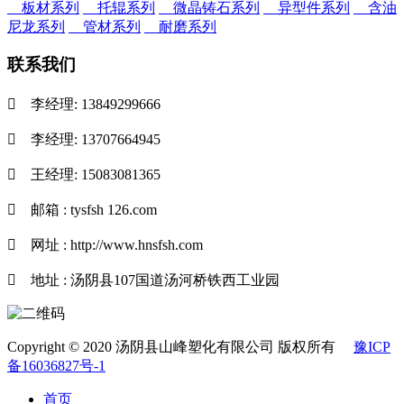
板材系列
托辊系列
微晶铸石系列
异型件系列
含油
尼龙系列
管材系列
耐磨系列
联系我们

李经理: 13849299666

李经理: 13707664945

王经理: 15083081365

邮箱 : tysfsh 126.com

网址 : http://www.hnsfsh.com

地址 : 汤阴县107国道汤河桥铁西工业园
Copyright © 2020 汤阴县山峰塑化有限公司 版权所有
豫ICP
备16036827号-1
首页